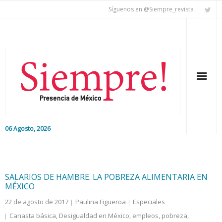
Síguenos en @Siempre_revista
06 Agosto, 2026
Inicio
Editorial
SALARIOS DE HAMBRE. LA POBREZA ALIMENTARIA EN
MÉXICO
Nacional
22 de agosto de 2017
Paulina Figueroa
Especiales
Canasta básica
,
Desigualdad en México
,
empleos
,
pobreza
,
Colaboradores