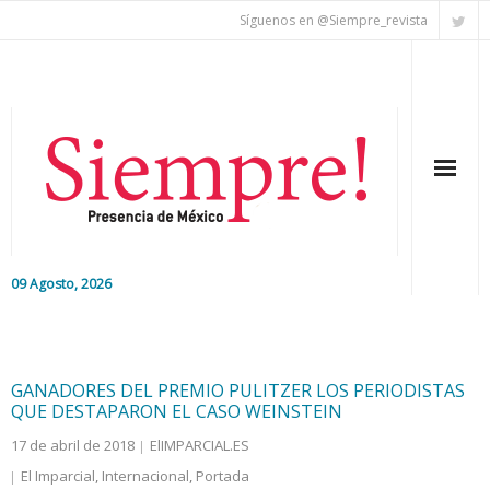
Síguenos en @Siempre_revista
09 Agosto, 2026
Inicio
Editorial
GANADORES DEL PREMIO PULITZER LOS PERIODISTAS
QUE DESTAPARON EL CASO WEINSTEIN
Nacional
17 de abril de 2018
ElIMPARCIAL.ES
El Imparcial
,
Internacional
,
Portada
Colaboradores