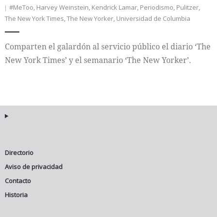
#MeToo
,
Harvey Weinstein
,
Kendrick Lamar
,
Periodismo
,
Pulitzer
,
The New York Times
,
The New Yorker
,
Universidad de Columbia
Internacional
Cultura
Comparten el galardón al servicio público el diario ‘The
New York Times’ y el semanario ‘The New Yorker’.
Directorio
Aviso de privacidad
Contacto
Historia