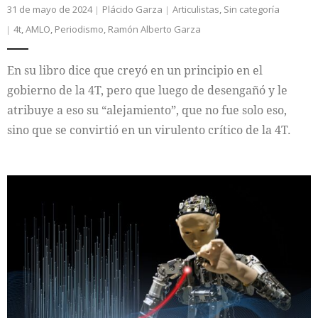
31 de mayo de 2024
Plácido Garza
Articulistas
,
Sin categoría
4t
,
AMLO
,
Periodismo
,
Ramón Alberto Garza
En su libro dice que creyó en un principio en el
gobierno de la 4T, pero que luego de desengañó y le
atribuye a eso su “alejamiento”, que no fue solo eso,
sino que se convirtió en un virulento crítico de la 4T.