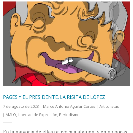
PAGÉS Y EL PRESIDENTE. LA RISITA DE LÓPEZ
7 de agosto de 2023
Marco Antonio Aguilar Cortés
Articulistas
AMLO
,
Libertad de Expresión
,
Periodismo
En la mayoría de ellas provoca a alguien, y en no pocas