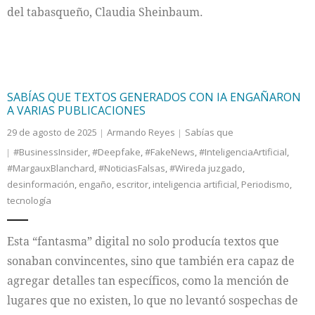
del tabasqueño, Claudia Sheinbaum.
SABÍAS QUE TEXTOS GENERADOS CON IA ENGAÑARON
A VARIAS PUBLICACIONES
29 de agosto de 2025
Armando Reyes
Sabías que
#BusinessInsider
,
#Deepfake
,
#FakeNews
,
#InteligenciaArtificial
,
#MargauxBlanchard
,
#NoticiasFalsas
,
#Wireda juzgado
,
desinformación
,
engaño
,
escritor
,
inteligencia artificial
,
Periodismo
,
tecnología
Esta “fantasma” digital no solo producía textos que
sonaban convincentes, sino que también era capaz de
agregar detalles tan específicos, como la mención de
lugares que no existen, lo que no levantó sospechas de