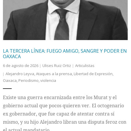
Internacional
Cultura
LA TERCERA LÍNEA: FUEGO AMIGO, SANGRE Y PODER EN
OAXACA
6 de agosto de 2026
Ulises Ruiz Ortiz
Articulistas
Alejandro Leyva
,
Ataques a la prensa
,
Libertad de Expresión
,
Oaxaca
,
Periodismo
,
violencia
Existe una guerra encarnizada entre los Murat y el
gobierno actual que pocos quieren ver. El octogenario
ex gobernador, que fue capaz de atentar contra sí
mismo, y su hijo Alejandro libran una disputa feroz con
el actual mandatario.