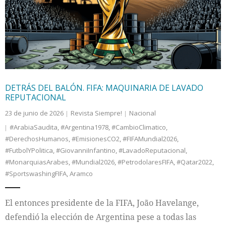
Internacional
Cultura
DETRÁS DEL BALÓN. FIFA: MAQUINARIA DE LAVADO
REPUTACIONAL
23 de junio de 2026
Revista Siempre!
Nacional
#ArabiaSaudita
,
#Argentina1978
,
#CambioClimatico
,
#DerechosHumanos
,
#EmisionesCO2
,
#FIFAMundial2026
,
#FutbolYPolitica
,
#GiovanniInfantino
,
#LavadoReputacional
,
#MonarquiasArabes
,
#Mundial2026
,
#PetrodolaresFIFA
,
#Qatar2022
,
#SportswashingFIFA
,
Aramco
El entonces presidente de la FIFA, João Havelange,
defendió la elección de Argentina pese a todas las