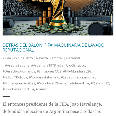
Internacional
Cultura
DETRÁS DEL BALÓN. FIFA: MAQUINARIA DE LAVADO
REPUTACIONAL
23 de junio de 2026
Revista Siempre!
Nacional
#ArabiaSaudita
,
#Argentina1978
,
#CambioClimatico
,
#DerechosHumanos
,
#EmisionesCO2
,
#FIFAMundial2026
,
#FutbolYPolitica
,
#GiovanniInfantino
,
#LavadoReputacional
,
#MonarquiasArabes
,
#Mundial2026
,
#PetrodolaresFIFA
,
#Qatar2022
,
#SportswashingFIFA
,
Aramco
El entonces presidente de la FIFA, João Havelange,
defendió la elección de Argentina pese a todas las