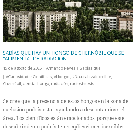
Internacional
Cultura
SABÍAS QUE HAY UN HONGO DE CHERNÓBIL QUE SE
“ALIMENTA” DE RADIACIÓN
15 de agosto de 2025
Armando Reyes
Sabías que
#CuriosidadesCientíficas
,
#Hongos
,
#NaturalezaIncreíble
,
Chernóbil
,
ciencia
,
hongo
,
radiación
,
radiosíntesis
Se cree que la presencia de estos hongos en la zona de
exclusión podría estar ayudando a descontaminar el
área. Los científicos están emocionados, porque este
descubrimiento podría tener aplicaciones increíbles.