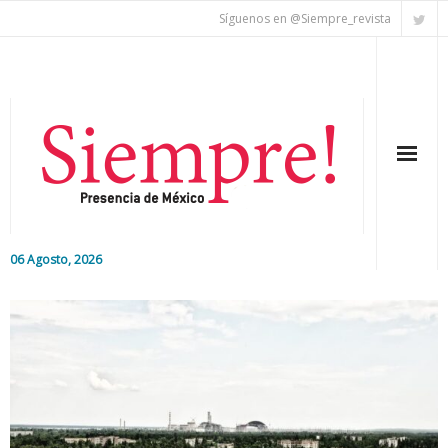
Síguenos en @Siempre_revista
06 Agosto, 2026
Inicio
Editorial
Nacional
Colaboradores