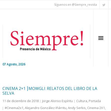
Síguenos en @Siempre_revista
07 Agosto, 2026
Inicio
Editorial
CINEMA 2×1 ⎮MOWGLI: RELATOS DEL LIBRO DE LA
SELVA
Nacional
11 de diciembre de 2018
Jorge Alonso Espíritu
Cultura
,
Portada
#Cinema2x1
,
Alejandro González Iñárritu
,
Andy Serkis
,
Cinema 2X1
,
Colaboradores