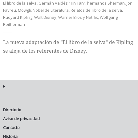
El libro de la selva
,
Germán Valdés “Tin Tan”
,
hermanos Sherman
,
Jon
Favreu
,
Mowgli
,
Nobel de Literatura
,
Relatos del libro de la selva
,
Internacional
Rudyard Kipling
,
Walt Disney
,
Warner Bros y Netflix
,
Wolfgang
Reitherman
Cultura
La nueva adaptación de “El libro de la selva” de Kipling
se aleja de los referentes de Disney.
Directorio
Aviso de privacidad
Contacto
Historia