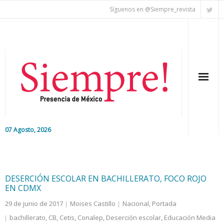
Síguenos en @Siempre_revista
07 Agosto, 2026
Inicio
Editorial
DESERCIÓN ESCOLAR EN BACHILLERATO, FOCO ROJO
EN CDMX
Nacional
29 de junio de 2017
Moises Castillo
Nacional
,
Portada
bachillerato
,
CB
,
Cetis
,
Conalep
,
Deserción escolar
,
Educación Media
Colaboradores