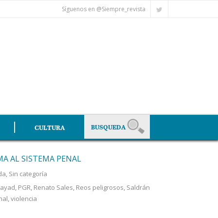
Síguenos en @Siempre_revista
CULTURA
A AL SISTEMA PENAL
da
,
Sin categoría
Fayad
,
PGR
,
Renato Sales
,
Reos peligrosos
,
Saldrán
nal
,
violencia