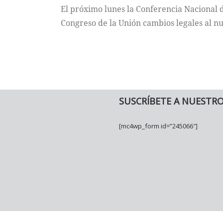
El próximo lunes la Conferencia Nacional 
Congreso de la Unión cambios legales al nu
SUSCRÍBETE A NUESTR
[mc4wp_form id=”245066″]