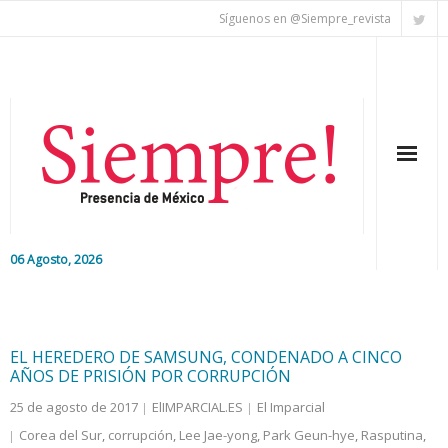
Síguenos en @Siempre_revista
06 Agosto, 2026
Inicio
Editorial
EL HEREDERO DE SAMSUNG, CONDENADO A CINCO
AÑOS DE PRISIÓN POR CORRUPCIÓN
Nacional
25 de agosto de 2017
ElIMPARCIAL.ES
El Imparcial
Corea del Sur
,
corrupción
,
Lee Jae-yong
,
Park Geun-hye
,
Rasputina
,
Colaboradores