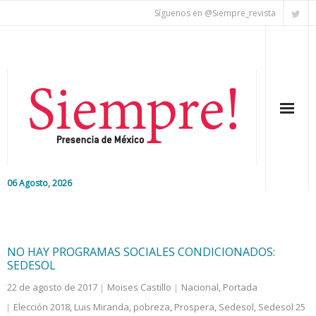
Síguenos en @Siempre_revista
06 Agosto, 2026
Inicio
Editorial
NO HAY PROGRAMAS SOCIALES CONDICIONADOS:
SEDESOL
Nacional
22 de agosto de 2017
Moises Castillo
Nacional
,
Portada
Elección 2018
,
Luis Miranda
,
pobreza
,
Prospera
,
Sedesol
,
Sedesol 25
Colaboradores