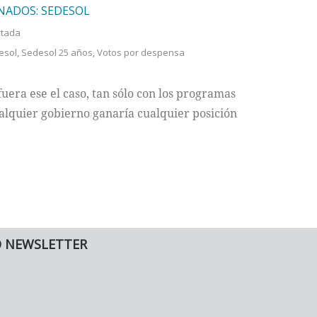
NADOS: SEDESOL
rtada
esol
,
Sedesol 25 años
,
Votos por despensa
uera ese el caso, tan sólo con los programas
alquier gobierno ganaría cualquier posición
O NEWSLETTER