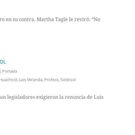
ro en su contra. Martha Tagle le reviró: “No
SOL
l
,
Portada
Huachicol
,
Luis Miranda
,
Profeco
,
Sedesol
os legisladores exigieron la renuncia de Luis