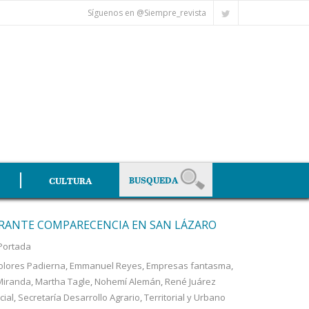
Síguenos en @Siempre_revista
CULTURA
URANTE COMPARECENCIA EN SAN LÁZARO
Portada
olores Padierna
,
Emmanuel Reyes
,
Empresas fantasma
,
Miranda
,
Martha Tagle
,
Nohemí Alemán
,
René Juárez
cial
,
Secretaría Desarrollo Agrario
,
Territorial y Urbano