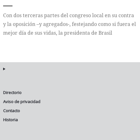
Internacional
Con dos terceras partes del congreso local en su contra
y la oposición –y agregados-, festejando como si fuera el
Cultura
mejor día de sus vidas, la presidenta de Brasil
Directorio
Aviso de privacidad
Contacto
Historia