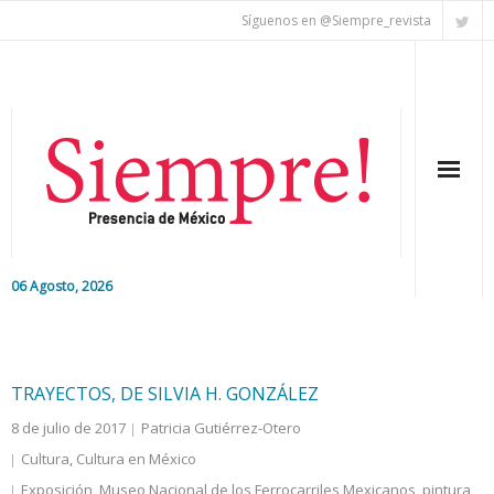
Síguenos en @Siempre_revista
06 Agosto, 2026
Inicio
Editorial
TRAYECTOS, DE SILVIA H. GONZÁLEZ
8 de julio de 2017
Patricia Gutiérrez-Otero
Nacional
Cultura
,
Cultura en México
Colaboradores
Exposición
,
Museo Nacional de los Ferrocarriles Mexicanos
,
pintura
,