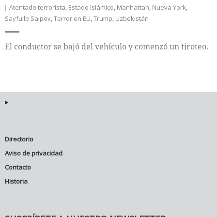
Atentado terrorista
,
Estado Islámico
,
Manhattan
,
Nueva York
,
Sayfullo Saipov
,
Terror en EU
,
Trump
,
Uzbekistán
Internacional
Cultura
El conductor se bajó del vehículo y comenzó un tiroteo.
Directorio
Aviso de privacidad
Contacto
Historia