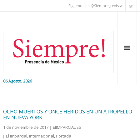
Síguenos en @Siempre_revista
06 Agosto, 2026
Inicio
Editorial
OCHO MUERTOS Y ONCE HERIDOS EN UN ATROPELLO
EN NUEVA YORK
Nacional
1 de noviembre de 2017
ElIMPARCIAL.ES
El Imparcial
,
Internacional
,
Portada
Colaboradores