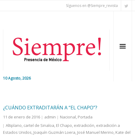
Síguenos en @Siempre_revista
10 Agosto, 2026
Inicio
Editorial
¿CUÁNDO EXTRADITARÁN A “EL CHAPO”?
11 de enero de 2016
admin
Nacional
,
Portada
Nacional
Altiplano
,
cartel de Sinaloa
,
El Chapo
,
extradición
,
extradición a
Estados Unidos
Colaboradores
,
Joaquín Guzmán Loera
,
José Manuel Merino
,
Kate del