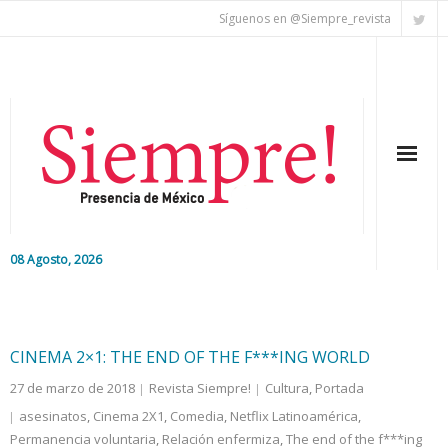
Síguenos en @Siempre_revista
08 Agosto, 2026
Inicio
Editorial
CINEMA 2×1: THE END OF THE F***ING WORLD
27 de marzo de 2018
Revista Siempre!
Cultura
,
Portada
Nacional
asesinatos
,
Cinema 2X1
,
Comedia
,
Netflix Latinoamérica
,
Permanencia voluntaria
Colaboradores
,
Relación enfermiza
,
The end of the f***ing