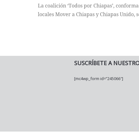
La coalición ‘Todos por Chiapas’, conforma
locales Mover a Chiapas y Chiapas Unido, s
SUSCRÍBETE A NUESTR
[mc4wp_form id=”245066″]