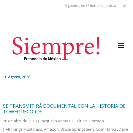
Síguenos en @Siempre_revista
10 Agosto, 2026
Inicio
Editorial
SE TRANSMITIRÁ DOCUMENTAL CON LA HISTORIA DE
TOWER RECORDS
Nacional
20 de abril de 2018
Jacquelin Ramos
Cultura
,
Portada
All Things Must Pass
,
Amazon
,
Bruce Springsteen
,
Colin Hanks
,
Dave
Colaboradores