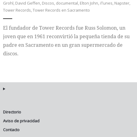
Grohl
,
David Geffen
,
Discos
,
documental
,
Elton John
,
iTunes
,
Napster
,
Tower Records
,
Tower Records en Sacramento
Internacional
El fundador de Tower Records fue Russ Solomon, un
Cultura
joven que en 1961 reconvirtió la pequeña tienda de su
padre en Sacramento en un gran supermercado de
discos.
Directorio
Aviso de privacidad
Contacto