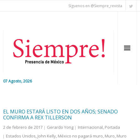
Síguenos en @Siempre_revista
07 Agosto, 2026
Inicio
Editorial
EL MURO ESTARÁ LISTO EN DOS AÑOS; SENADO
CONFIRMA A REX TILLERSON
Nacional
2 de febrero de 2017
Gerardo Yong
Internacional
,
Portada
Estados Unidos
,
John Kelly
,
México no pagará muro
,
Muro
,
Muro
Colaboradores