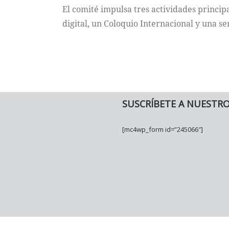
El comité impulsa tres actividades princip
digital, un Coloquio Internacional y una se
SUSCRÍBETE A NUESTR
[mc4wp_form id=”245066″]