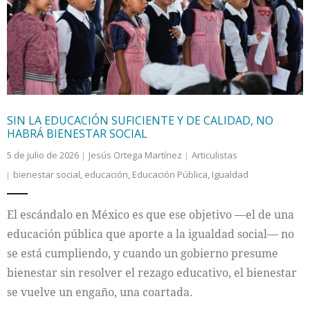
Internacional
Cultura
SIN LA EDUCACIÓN SUFICIENTE Y DE CALIDAD, NO
HABRÁ BIENESTAR SOCIAL
5 de julio de 2026
Jesús Ortega Martínez
Articulistas
bienestar social
,
educación
,
Educación Pública
,
Igualdad
El escándalo en México es que ese objetivo —el de una
educación pública que aporte a la igualdad social— no
se está cumpliendo, y cuando un gobierno presume
bienestar sin resolver el rezago educativo, el bienestar
se vuelve un engaño, una coartada.