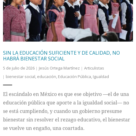
Internacional
Cultura
SIN LA EDUCACIÓN SUFICIENTE Y DE CALIDAD, NO
HABRÁ BIENESTAR SOCIAL
5 de julio de 2026
Jesús Ortega Martínez
Articulistas
bienestar social
,
educación
,
Educación Pública
,
Igualdad
El escándalo en México es que ese objetivo —el de una
educación pública que aporte a la igualdad social— no
se está cumpliendo, y cuando un gobierno presume
bienestar sin resolver el rezago educativo, el bienestar
se vuelve un engaño, una coartada.