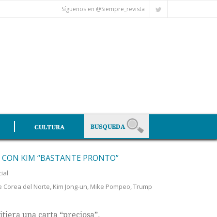
Síguenos en @Siempre_revista
CULTURA
E CON KIM “BASTANTE PRONTO”
ial
e Corea del Norte
,
Kim Jong-un
,
Mike Pompeo
,
Trump
tiera una carta “preciosa”.