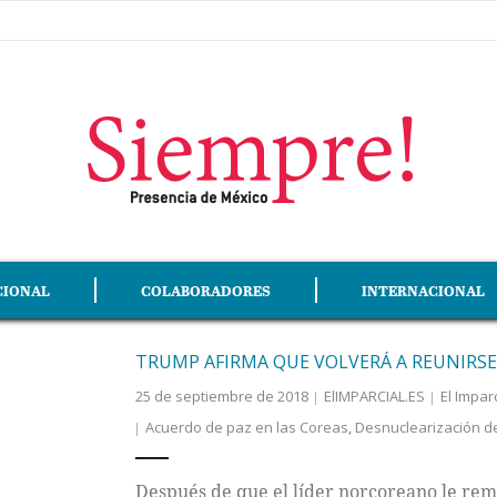
CIONAL
COLABORADORES
INTERNACIONAL
TRUMP AFIRMA QUE VOLVERÁ A REUNIRS
25 de septiembre de 2018
ElIMPARCIAL.ES
El Imparc
Acuerdo de paz en las Coreas
,
Desnuclearización d
Después de que el líder norcoreano le remi