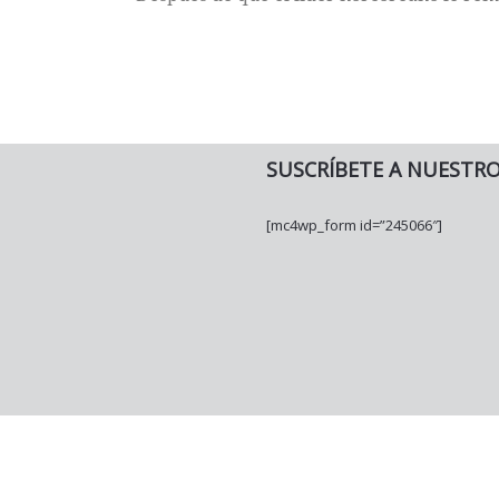
SUSCRÍBETE A NUESTR
[mc4wp_form id=”245066″]