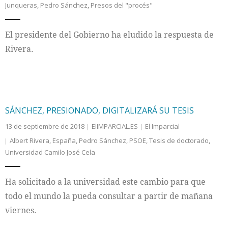
Junqueras
,
Pedro Sánchez
,
Presos del "procés"
Internacional
El presidente del Gobierno ha eludido la respuesta de
Cultura
Rivera.
SÁNCHEZ, PRESIONADO, DIGITALIZARÁ SU TESIS
13 de septiembre de 2018
ElIMPARCIAL.ES
El Imparcial
Albert Rivera
,
España
,
Pedro Sánchez
,
PSOE
,
Tesis de doctorado
,
Universidad Camilo José Cela
Ha solicitado a la universidad este cambio para que
todo el mundo la pueda consultar a partir de mañana
viernes.