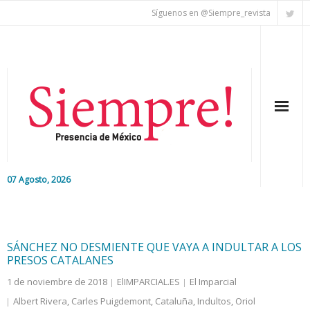
Síguenos en @Siempre_revista
07 Agosto, 2026
Inicio
Editorial
SÁNCHEZ NO DESMIENTE QUE VAYA A INDULTAR A LOS
PRESOS CATALANES
Nacional
1 de noviembre de 2018
ElIMPARCIAL.ES
El Imparcial
Albert Rivera
,
Carles Puigdemont
,
Cataluña
,
Indultos
,
Oriol
Colaboradores