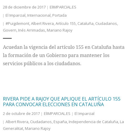
28 de diciembre de 2017
ElIMPARCIAL.ES
El Imparcial
,
Internacional
,
Portada
#Puigdemont
,
Albert Rivera
,
Artículo 155
,
Cataluña
,
Ciudadanos
,
Govern
,
Inés Arrimadas
,
Mariano Rajoy
Acuedan la vigencia del artículo 155 en Cataluña hasta
la formación de un Gobierno para mantener los
servicios públicos a los ciudadanos.
RIVERA PIDE A RAJOY QUE APLIQUE EL ARTÍCULO 155
PARA CONVOCAR ELECCIONES EN CATALUÑA
2 de octubre de 2017
ElIMPARCIAL.ES
El Imparcial
Albert Rivera
,
Ciudadanos
,
España
,
Independencia de Cataluña
,
La
Generalitat
,
Mariano Rajoy