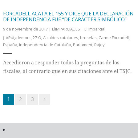
FORCADELL ACATA EL 155 Y DICE QUE LA DECLARACIÓN
DE INDEPENDENCIA FUE “DE CARÁCTER SIMBÓLICO”
9 de noviembre de 2017
ElIMPARCIAL.ES
El Imparcial
#Puigdemont
,
27-O
,
Alcaldes catalanes
,
bruselas
,
Carme Forcadell
,
España
,
Independencia de Cataluña
,
Parlament
,
Rajoy
Accedieron a responder todas la preguntas de los
fiscales, al contrario que en sus citaciones ante el TSJC.
1
2
3