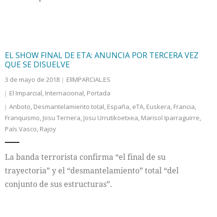
EL SHOW FINAL DE ETA: ANUNCIA POR TERCERA VEZ
QUE SE DISUELVE
3 de mayo de 2018
ElIMPARCIAL.ES
El Imparcial
,
Internacional
,
Portada
Anboto
,
Desmantelamiento total
,
España
,
eTA
,
Euskera
,
Francia
,
Franquismo
,
Josu Ternera
,
Josu Urrutikoetxea
,
Marisol Iparraguirre
,
País Vasco
,
Rajoy
La banda terrorista confirma “el final de su
trayectoria” y el “desmantelamiento” total “del
conjunto de sus estructuras”.