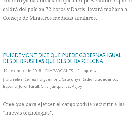
Maduro ya ha anunciado que el representante español
saldrá del país en 72 horas y Dastis llevará mañana al
Consejo de Ministros medidas similares.
PUIGDEMONT DICE QUE PUEDE GOBERNAR IGUAL
DESDE BRUSELAS QUE DESDE BARCELONA
19 de enero de 2018
ElIMPARCIAL.ES
El Imparcial
bruselas
,
Carles Puigdemont
,
Catalunya Ràdio
,
Ciudadanos
,
España
,
Jordi Turull
,
Oriol Junqueras
,
Rajoy
Cree que para ejercer el cargo podría recurrir a las
“nuevas tecnologías”.