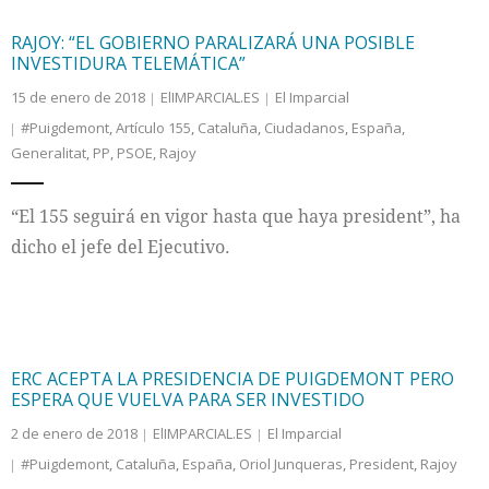
RAJOY: “EL GOBIERNO PARALIZARÁ UNA POSIBLE
INVESTIDURA TELEMÁTICA”
15 de enero de 2018
ElIMPARCIAL.ES
El Imparcial
#Puigdemont
,
Artículo 155
,
Cataluña
,
Ciudadanos
,
España
,
Generalitat
,
PP
,
PSOE
,
Rajoy
“El 155 seguirá en vigor hasta que haya president”, ha
dicho el jefe del Ejecutivo.
ERC ACEPTA LA PRESIDENCIA DE PUIGDEMONT PERO
ESPERA QUE VUELVA PARA SER INVESTIDO
2 de enero de 2018
ElIMPARCIAL.ES
El Imparcial
#Puigdemont
,
Cataluña
,
España
,
Oriol Junqueras
,
President
,
Rajoy