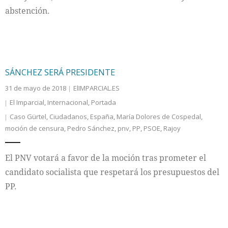
abstención.
SÁNCHEZ SERÁ PRESIDENTE
31 de mayo de 2018
ElIMPARCIAL.ES
El Imparcial
,
Internacional
,
Portada
Caso Gürtel
,
Ciudadanos
,
España
,
María Dolores de Cospedal
,
moción de censura
,
Pedro Sánchez
,
pnv
,
PP
,
PSOE
,
Rajoy
El PNV votará a favor de la moción tras prometer el
candidato socialista que respetará los presupuestos del
PP.