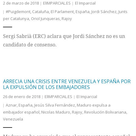
2 de marzo de 2018
ElIMPARCIAL.ES
El Imparcial
#Puigdemont
,
Cataluña
,
El Parlament
,
España
,
Jordi Sánchez
,
Junts
per Catalunya
,
Oriol Junqueras
,
Rajoy
Sergi Sabrià (ERC) aclara que Jordi Sánchez no es un
candidato de consenso.
ARRECIA UNA CRISIS ENTRE VENEZUELA Y ESPAÑA POR
LA EXPULSIÓN DE LOS EMBAJADORES
26 de enero de 2018
ElIMPARCIAL.ES
El Imparcial
Aznar
,
España
,
Jesús Silva Fernández
,
Maduro expulsa a
embajador español
,
Nicolas Maduro
,
Rajoy
,
Revolución Bolivariana
,
Venezuela