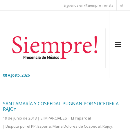
Síguenos en @Siempre_revista
08 Agosto, 2026
Inicio
Editorial
SANTAMARÍA Y COSPEDAL PUGNAN POR SUCEDER A
RAJOY
Nacional
19 de junio de 2018
ElIMPARCIAL.ES
El Imparcial
Disputa por el PP
,
España
,
María Dolores de Cospedal
,
Rajoy
,
Colaboradores