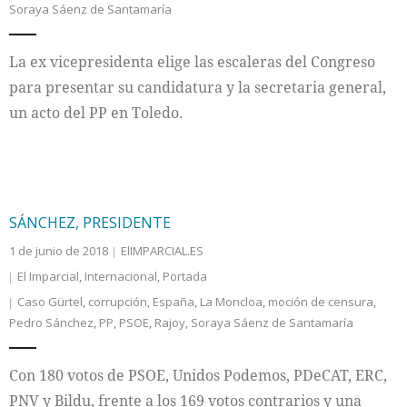
Soraya Sáenz de Santamaría
Internacional
La ex vicepresidenta elige las escaleras del Congreso
Cultura
para presentar su candidatura y la secretaria general,
un acto del PP en Toledo.
SÁNCHEZ, PRESIDENTE
1 de junio de 2018
ElIMPARCIAL.ES
El Imparcial
,
Internacional
,
Portada
Caso Gürtel
,
corrupción
,
España
,
La Moncloa
,
moción de censura
,
Pedro Sánchez
,
PP
,
PSOE
,
Rajoy
,
Soraya Sáenz de Santamaría
Con 180 votos de PSOE, Unidos Podemos, PDeCAT, ERC,
PNV y Bildu, frente a los 169 votos contrarios y una