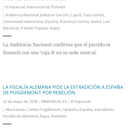
El Imparcial
,
Internacional
,
Portada
Audiencia Nacional
,
Baltasar Garzón
,
Caja B
,
Caso Gürtel
,
Comunidad Valenciana
,
España
,
Francisco Correa
,
Gürtel
,
Luis
Bárcenas
,
Partido Popular
,
Rajoy
La Audiencia Nacional confirma que el partido se
financió con una ‘caja B’ en su sede central.
LA FISCALÍA ALEMANA PIDE LA EXTRADICIÓN A ESPAÑA
DE PUIGDEMONT POR REBELIÓN
22 de mayo de 2018
ElIMPARCIAL.ES
El Imparcial
Alta traición
,
Carles Puigdemont
,
Cataluña
,
España
,
extradición
,
Fiscalía de Alemania
,
Rajoy
,
Rebelión