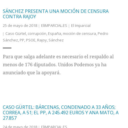
SÁNCHEZ PRESENTA UNA MOCIÓN DE CENSURA
CONTRA RAJOY
25 de mayo de 2018
ElIMPARCIAL.ES
El Imparcial
Caso Gürtel
,
corrupción
,
España
,
moción de censura
,
Pedro
Sánchez
,
PP
,
PSOE
,
Rajoy
,
Sánchez
Para que salga adelante es necesario el respaldo al
menos de 176 diputados. Unidos Podemos ya ha
anunciado que la apoyará.
CASO GÜRTEL: BÁRCENAS, CONDENADO A 33 AÑOS;
CORREA, A 51; EL PP, A 245.492 EUROS Y ANA MATO, A
27.857
24 de mayo de 2018
ElIMPARCIAL.ES