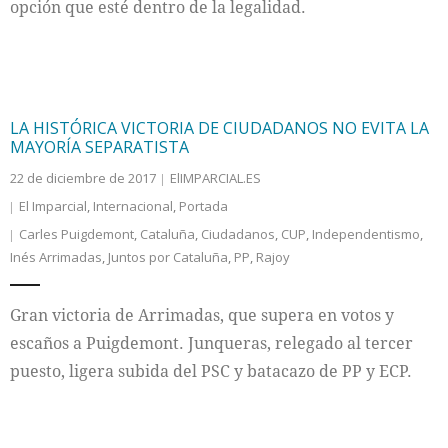
opción que esté dentro de la legalidad.
LA HISTÓRICA VICTORIA DE CIUDADANOS NO EVITA LA
MAYORÍA SEPARATISTA
22 de diciembre de 2017
ElIMPARCIAL.ES
El Imparcial
,
Internacional
,
Portada
Carles Puigdemont
,
Cataluña
,
Ciudadanos
,
CUP
,
Independentismo
,
Inés Arrimadas
,
Juntos por Cataluña
,
PP
,
Rajoy
Gran victoria de Arrimadas, que supera en votos y
escaños a Puigdemont. Junqueras, relegado al tercer
puesto, ligera subida del PSC y batacazo de PP y ECP.