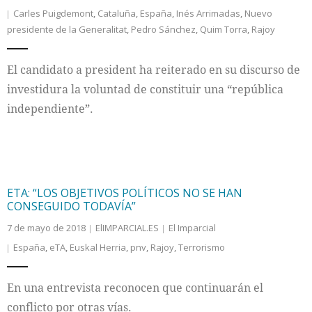
Carles Puigdemont
,
Cataluña
,
España
,
Inés Arrimadas
,
Nuevo
presidente de la Generalitat
,
Pedro Sánchez
,
Quim Torra
,
Rajoy
El candidato a president ha reiterado en su discurso de
investidura la voluntad de constituir una “república
independiente”.
ETA: “LOS OBJETIVOS POLÍTICOS NO SE HAN
CONSEGUIDO TODAVÍA”
7 de mayo de 2018
ElIMPARCIAL.ES
El Imparcial
España
,
eTA
,
Euskal Herria
,
pnv
,
Rajoy
,
Terrorismo
En una entrevista reconocen que continuarán el
conflicto por otras vías.