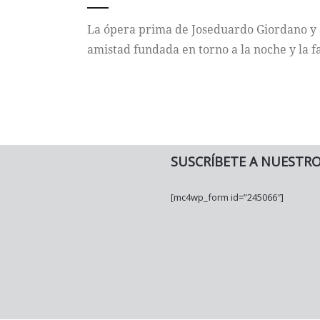
La ópera prima de Joseduardo Giordano y Se
amistad fundada en torno a la noche y la f
SUSCRÍBETE A NUESTR
[mc4wp_form id=”245066″]