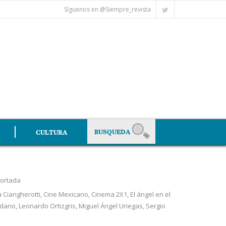
Síguenos en @Siempre_revista
CULTURA
ortada
 Ciangherotti
,
Cine Mexicano
,
Cinema 2X1
,
El ángel en el
rdano
,
Leonardo Ortizgris
,
Miguel Ángel Uriegas
,
Sergio