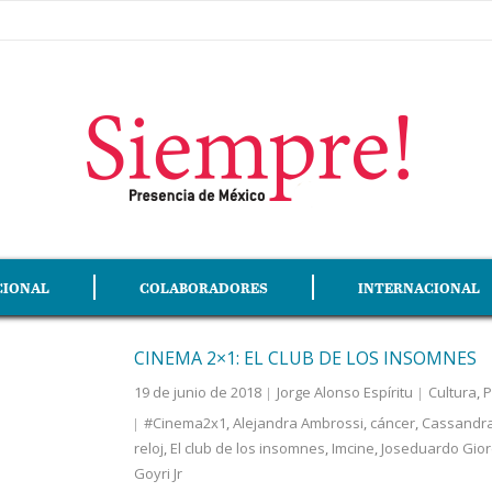
CIONAL
COLABORADORES
INTERNACIONAL
CINEMA 2×1: EL CLUB DE LOS INSOMNES
19 de junio de 2018
Jorge Alonso Espíritu
Cultura
,
P
#Cinema2x1
,
Alejandra Ambrossi
,
cáncer
,
Cassandra
reloj
,
El club de los insomnes
,
Imcine
,
Joseduardo Gio
Goyri Jr