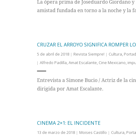
La ópera prima de Joseduardo Giordano y Se
amistad fundada en torno a la noche y la f
CRUZAR EL ARROYO SIGNIFICA ROMPER L
5 de abril de 2018
Revista Siempre!
Cultura
,
Porta
Alfredo Padilla
,
Amat Escalante
,
Cine Mexicano
,
imp
Entrevista a Simone Bucio / Actriz de la ci
dirigida por Amat Escalante.
CINEMA 2×1: EL INCIDENTE
13 de marzo de 2018
Moises Castillo
Cultura
,
Port