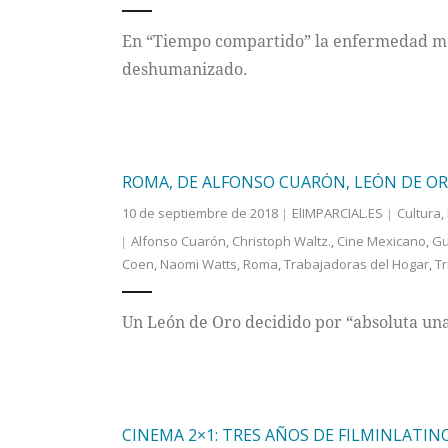
En “Tiempo compartido” la enfermedad me
deshumanizado.
ROMA, DE ALFONSO CUARÓN, LEÓN DE OR
10 de septiembre de 2018
ElIMPARCIAL.ES
Cultura
,
Alfonso Cuarón
,
Christoph Waltz.
,
Cine Mexicano
,
Gu
Coen
,
Naomi Watts
,
Roma
,
Trabajadoras del Hogar
,
Tr
Un León de Oro decidido por “absoluta un
CINEMA 2×1: TRES AÑOS DE FILMINLATIN