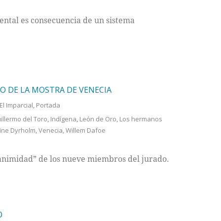
ntal es consecuencia de un sistema
O DE LA MOSTRA DE VENECIA
El Imparcial
,
Portada
illermo del Toro
,
Indígena
,
León de Oro
,
Los hermanos
ine Dyrholm
,
Venecia
,
Willem Dafoe
animidad” de los nueve miembros del jurado.
O