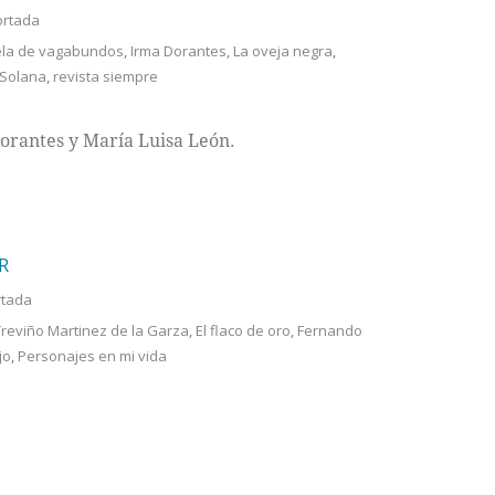
ortada
ela de vagabundos
,
Irma Dorantes
,
La oveja negra
,
 Solana
,
revista siempre
Dorantes y María Luisa León.
R
rtada
Treviño Martinez de la Garza
,
El flaco de oro
,
Fernando
jo
,
Personajes en mi vida