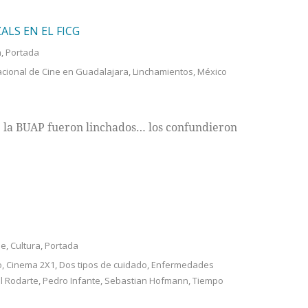
ALS EN EL FICG
a
,
Portada
nacional de Cine en Guadalajara
,
Linchamientos
,
México
e la BUAP fueron linchados… los confundieron
ne
,
Cultura
,
Portada
o
,
Cinema 2X1
,
Dos tipos de cuidado
,
Enfermedades
l Rodarte
,
Pedro Infante
,
Sebastian Hofmann
,
Tiempo