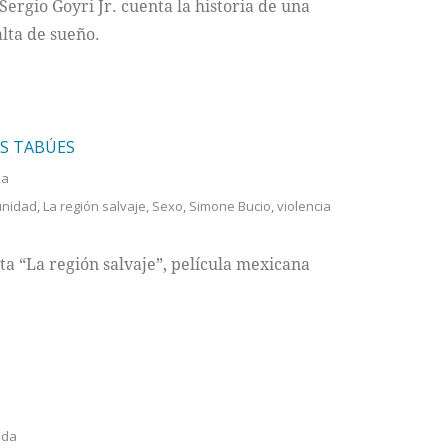
rgio Goyri Jr. cuenta la historia de una
alta de sueño.
OS TABÚES
da
unidad
,
La región salvaje
,
Sexo
,
Simone Bucio
,
violencia
nta “La región salvaje”, película mexicana
ada