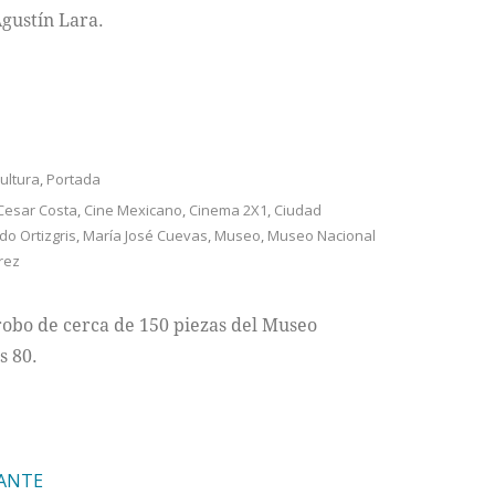
Agustín Lara.
ultura
,
Portada
Cesar Costa
,
Cine Mexicano
,
Cinema 2X1
,
Ciudad
o Ortizgris
,
María José Cuevas
,
Museo
,
Museo Nacional
rez
robo de cerca de 150 piezas del Museo
s 80.
FANTE