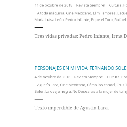
11 de octubre de 2018
Revista Siempre!
Cultura
,
P
A toda máquina
,
Cine Mexicano
,
El mil amores
,
Escu
María Luisa León
,
Pedro Infante
,
Pepe el Toro
,
Rafael
Tres vidas privadas: Pedro Infante, Irma 
PERSONAJES EN MI VIDA: FERNANDO SOLE
4 de octubre de 2018
Revista Siempre!
Cultura
,
Po
Agustín Lara
,
Cine Mexicano
,
Cómo los conocí
,
Cruz 
Soler
,
La oveja negra
,
No Desearas a la mujer de tu hi
Texto imperdible de Agustín Lara.