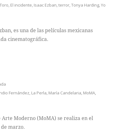
 Toro
,
El incidente
,
Isaac Ezban
,
terror
,
Tonya Harding
,
Yo
Ezban, es una de las películas mexicanas
da cinematográfica.
ada
Indio Fernández
,
La Perla
,
María Candelaria
,
MoMA
,
 Arte Moderno (MoMA) se realiza en el
3 de marzo.