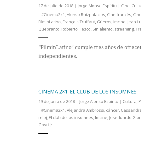
17 de julio de 2018
Jorge Alonso Espíritu
Cine
,
Cult
#Cinema2x1
,
Alonso Ruizpalacios
,
Cine francés
,
Cin
FilminLatino
,
François Truffaut
,
Güeros
,
Imcine
,
Jean-L
Quebranto
,
Robierto Fiesco
,
Sin aliento
,
streaming
,
Tr
“FilminLatino” cumple tres años de ofrecer
independientes.
CINEMA 2×1: EL CLUB DE LOS INSOMNES
19 de junio de 2018
Jorge Alonso Espíritu
Cultura
,
P
#Cinema2x1
,
Alejandra Ambrossi
,
cáncer
,
Cassandra
reloj
,
El club de los insomnes
,
Imcine
,
Joseduardo Gio
Goyri Jr