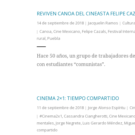
REVIVEN CANOA DEL CINEASTA FELIPE CAZ
14 de septiembre de 2018
Jacquelin Ramos
Cultur
Canoa
,
Cine Mexicano
,
Felipe Cazals
,
Festival Inter
rural
,
Puebla
Hace 50 años, un grupo de trabajadores d
con estudiantes “comunistas”.
CINEMA 2×1: TIEMPO COMPARTIDO
11 de septiembre de 2018
Jorge Alonso Espíritu
Ci
#Cinema2x1
,
Cassandra Ciangherotti
,
Cine Mexican
mentales
,
Jorge Negrete
,
Luis Gerardo Méndez
,
Migue
compartido