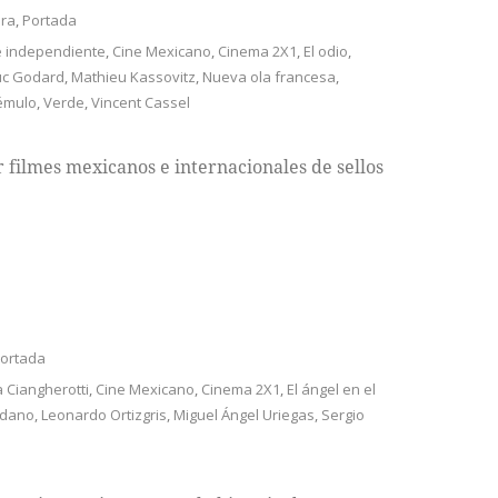
ura
,
Portada
e independiente
,
Cine Mexicano
,
Cinema 2X1
,
El odio
,
uc Godard
,
Mathieu Kassovitz
,
Nueva ola francesa
,
émulo
,
Verde
,
Vincent Cassel
 filmes mexicanos e internacionales de sellos
ortada
 Ciangherotti
,
Cine Mexicano
,
Cinema 2X1
,
El ángel en el
rdano
,
Leonardo Ortizgris
,
Miguel Ángel Uriegas
,
Sergio