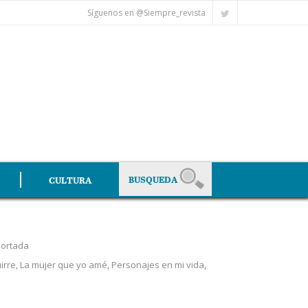
Síguenos en @Siempre_revista
CULTURA
ortada
irre
,
La mujer que yo amé
,
Personajes en mi vida
,