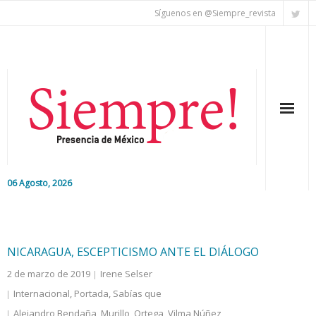
Síguenos en @Siempre_revista
06 Agosto, 2026
Inicio
Editorial
NICARAGUA, ESCEPTICISMO ANTE EL DIÁLOGO
2 de marzo de 2019
Irene Selser
Nacional
Internacional
,
Portada
,
Sabías que
Colaboradores
Alejandro Bendaña
,
Murillo
,
Ortega
,
Vilma Núñez