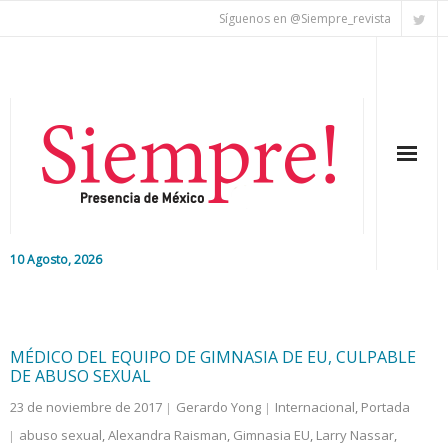
Síguenos en @Siempre_revista
10 Agosto, 2026
Inicio
Editorial
MÉDICO DEL EQUIPO DE GIMNASIA DE EU, CULPABLE
DE ABUSO SEXUAL
Nacional
23 de noviembre de 2017
Gerardo Yong
Internacional
,
Portada
abuso sexual
,
Alexandra Raisman
,
Gimnasia EU
,
Larry Nassar
,
Colaboradores