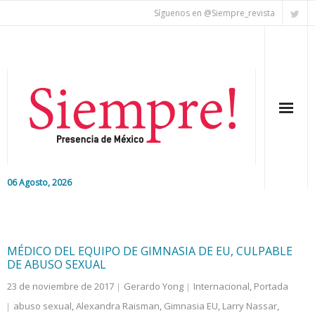
Síguenos en @Siempre_revista
06 Agosto, 2026
Inicio
Editorial
MÉDICO DEL EQUIPO DE GIMNASIA DE EU, CULPABLE
DE ABUSO SEXUAL
Nacional
23 de noviembre de 2017
Gerardo Yong
Internacional
,
Portada
abuso sexual
,
Alexandra Raisman
,
Gimnasia EU
,
Larry Nassar
,
Colaboradores