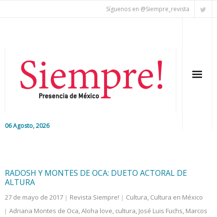
Síguenos en @Siempre_revista
06 Agosto, 2026
Inicio
Editorial
RADOSH Y MONTES DE OCA: DUETO ACTORAL DE
ALTURA
Nacional
27 de mayo de 2017
Revista Siempre!
Cultura
,
Cultura en México
Adriana Montes de Oca
,
Aloha love
,
cultura
,
José Luis Fuchs
,
Marcos
Colaboradores