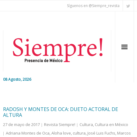
Síguenos en @Siempre_revista
08 Agosto, 2026
Inicio
Editorial
RADOSH Y MONTES DE OCA: DUETO ACTORAL DE
ALTURA
Nacional
27 de mayo de 2017
Revista Siempre!
Cultura
,
Cultura en México
Adriana Montes de Oca
,
Aloha love
,
cultura
,
José Luis Fuchs
,
Marcos
Colaboradores