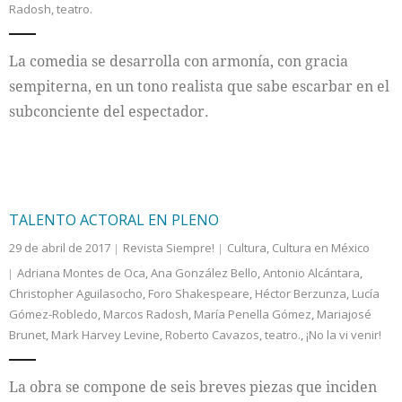
Radosh
,
teatro.
Internacional
La comedia se desarrolla con armonía, con gracia
Cultura
sempiterna, en un tono realista que sabe escarbar en el
subconciente del espectador.
TALENTO ACTORAL EN PLENO
29 de abril de 2017
Revista Siempre!
Cultura
,
Cultura en México
Adriana Montes de Oca
,
Ana González Bello
,
Antonio Alcántara
,
Christopher Aguilasocho
,
Foro Shakespeare
,
Héctor Berzunza
,
Lucía
Gómez-Robledo
,
Marcos Radosh
,
María Penella Gómez
,
Mariajosé
Brunet
,
Mark Harvey Levine
,
Roberto Cavazos
,
teatro.
,
¡No la vi venir!
La obra se compone de seis breves piezas que inciden