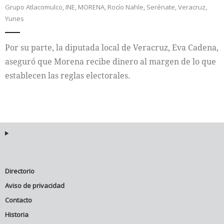
Grupo Atlacomulco
,
INE
,
MORENA
,
Rocío Nahle
,
Serénate
,
Veracruz
,
Yunes
Internacional
Cultura
Por su parte, la diputada local de Veracruz, Eva Cadena,
aseguró que Morena recibe dinero al margen de lo que
establecen las reglas electorales.
Directorio
Aviso de privacidad
Contacto
Historia