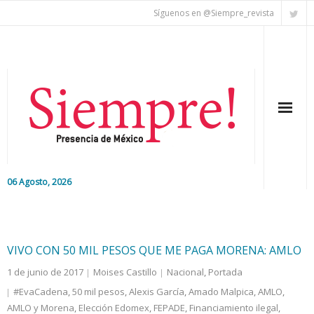
Síguenos en @Siempre_revista
06 Agosto, 2026
Inicio
Editorial
VIVO CON 50 MIL PESOS QUE ME PAGA MORENA: AMLO
1 de junio de 2017
Moises Castillo
Nacional
,
Portada
Nacional
#EvaCadena
,
50 mil pesos
,
Alexis García
,
Amado Malpica
,
AMLO
,
AMLO y Morena
Colaboradores
,
Elección Edomex
,
FEPADE
,
Financiamiento ilegal
,