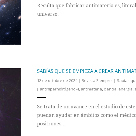
Resulta que fabricar antimateria es, litera
universo.
SABÍAS QUE SE EMPIEZA A CREAR ANTIM
18 de octubre de 2024
Revista Siempre!
Sabías qu
antihiperhidrógeno-4
,
antimateria
,
ciencia
,
energía
,
Se trata de un avance en el estudio de este
puedan ayudar en ámbitos como el médico
positrones…