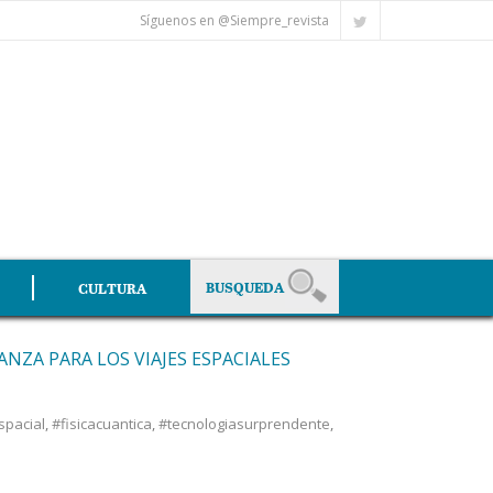
Síguenos en @Siempre_revista
CULTURA
ANZA PARA LOS VIAJES ESPACIALES
spacial
,
#fisicacuantica
,
#tecnologiasurprendente
,