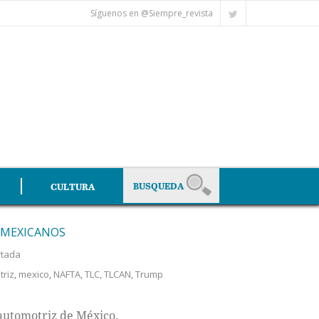
Síguenos en @Siempre_revista
CULTURA
 MEXICANOS
rtada
triz
,
mexico
,
NAFTA
,
TLC
,
TLCAN
,
Trump
automotriz de México.