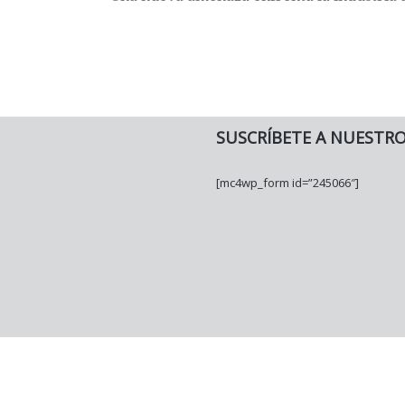
SUSCRÍBETE A NUESTR
[mc4wp_form id=”245066″]