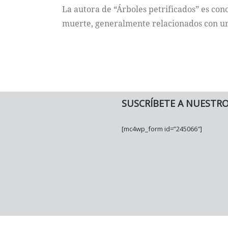
La autora de “Árboles petrificados” es con
muerte, generalmente relacionados con u
SUSCRÍBETE A NUESTR
[mc4wp_form id=”245066″]