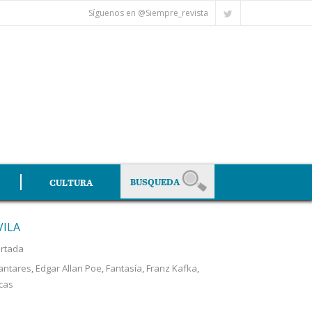
Síguenos en @Siempre_revista
CULTURA
VILA
rtada
cantares
,
Edgar Allan Poe
,
Fantasía
,
Franz Kafka
,
cas