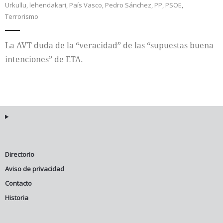
Urkullu
,
lehendakari
,
País Vasco
,
Pedro Sánchez
,
PP
,
PSOE
,
Terrorismo
Internacional
La AVT duda de la “veracidad” de las “supuestas buena
Cultura
intenciones” de ETA.
Directorio
Aviso de privacidad
Contacto
Historia