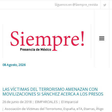
Síguenos en @Siempre_revista
08 Agosto, 2026
Inicio
Editorial
LAS VÍCTIMAS DEL TERRORISMO AMENAZAN CON
MOVILIZACIONES SI SÁNCHEZ ACERCA A LOS PRESOS
Nacional
26 de junio de 2018
ElIMPARCIAL.ES
El Imparcial
Asociación de Víctimas del Terrorismo
,
España
,
eTA
,
Etarras
,
Íñigo
Colaboradores