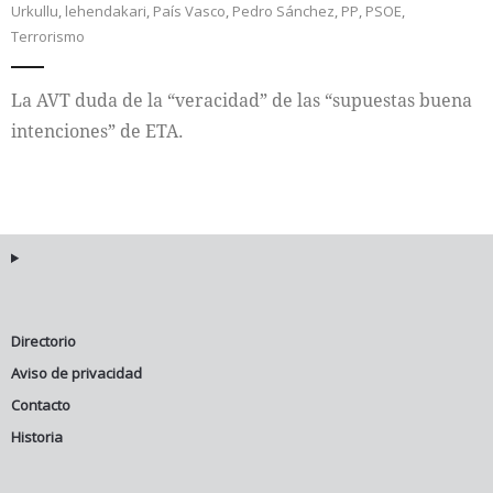
Urkullu
,
lehendakari
,
País Vasco
,
Pedro Sánchez
,
PP
,
PSOE
,
Terrorismo
Internacional
La AVT duda de la “veracidad” de las “supuestas buena
Cultura
intenciones” de ETA.
Directorio
Aviso de privacidad
Contacto
Historia