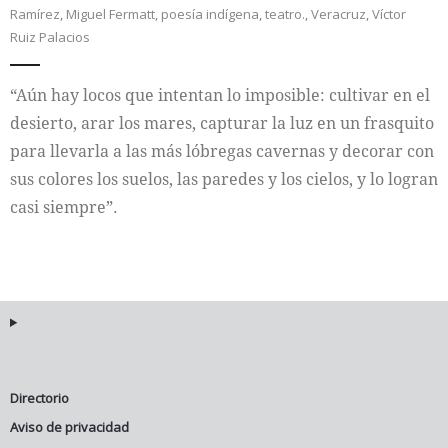
Ramírez
,
Miguel Fermatt
,
poesía indígena
,
teatro.
,
Veracruz
,
Víctor
Ruiz Palacios
Internacional
Cultura
“Aún hay locos que intentan lo imposible: cultivar en el
desierto, arar los mares, capturar la luz en un frasquito
para llevarla a las más lóbregas cavernas y decorar con
sus colores los suelos, las paredes y los cielos, y lo logran
casi siempre”.
Directorio
Aviso de privacidad