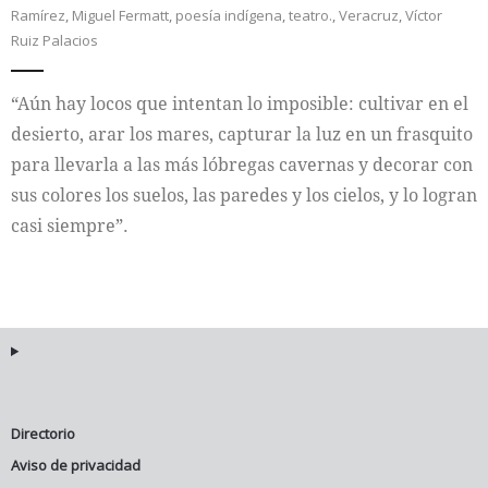
Ramírez
,
Miguel Fermatt
,
poesía indígena
,
teatro.
,
Veracruz
,
Víctor
Ruiz Palacios
Internacional
Cultura
“Aún hay locos que intentan lo imposible: cultivar en el
desierto, arar los mares, capturar la luz en un frasquito
para llevarla a las más lóbregas cavernas y decorar con
sus colores los suelos, las paredes y los cielos, y lo logran
casi siempre”.
Directorio
Aviso de privacidad