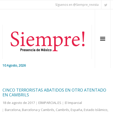
Síguenos en @Siempre_revista
10 Agosto, 2026
Inicio
Editorial
CINCO TERRORISTAS ABATIDOS EN OTRO ATENTADO
EN CAMBRILS
Nacional
18 de agosto de 2017
ElIMPARCIAL.ES
El Imparcial
Barcelona
,
Barcelona y Cambrils
,
Cambrils
,
España
,
Estado Islámico
,
Colaboradores