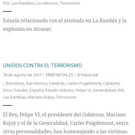
ISIS
,
Las Ramblas
,
Los Mossos
,
Terrorismo
Internacional
Estaría relacionado con el atentado en La Rambla y la
Cultura
explosión en Alcanar.
UNIDOS CONTRA EL TERRORISMO
18 de agosto de 2017
ElIMPARCIAL.ES
El Imparcial
Barcelona
,
Barcelona y Cambrils
,
Carles Puigdemont
,
Cataluña
,
Driss Oukabir
,
España
,
Estado Islámico
,
Felipe VI
,
Generalidad
,
ISIS
,
Las Ramblas
,
Mariano Rajoy
,
Terrorismo
El Rey, Felipe VI, el presidente del Gobierno, Mariano
Rajoy y el de la Generalidad, Carles Puigdemont, entre
otras personalidades, han homenajeado a las víctimas.