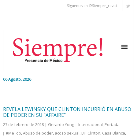
Síguenos en @Siempre_revista
06 Agosto, 2026
Inicio
Editorial
REVELA LEWINSKY QUE CLINTON INCURRIÓ EN ABUSO
DE PODER EN SU “AFFAIRE”
Nacional
27 de febrero de 2018
Gerardo Yong
Internacional
,
Portada
#MeToo
,
Abuso de poder
,
acoso sexual
,
Bill Clinton
,
Casa Blanca
,
Colaboradores