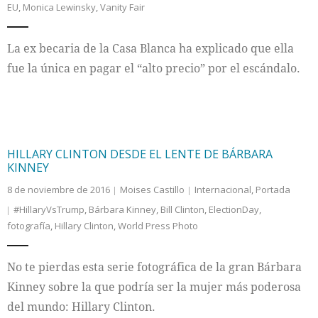
EU
,
Monica Lewinsky
,
Vanity Fair
Internacional
La ex becaria de la Casa Blanca ha explicado que ella
Cultura
fue la única en pagar el “alto precio” por el escándalo.
HILLARY CLINTON DESDE EL LENTE DE BÁRBARA
KINNEY
8 de noviembre de 2016
Moises Castillo
Internacional
,
Portada
#HillaryVsTrump
,
Bárbara Kinney
,
Bill Clinton
,
ElectionDay
,
fotografía
,
Hillary Clinton
,
World Press Photo
No te pierdas esta serie fotográfica de la gran Bárbara
Kinney sobre la que podría ser la mujer más poderosa
del mundo: Hillary Clinton.