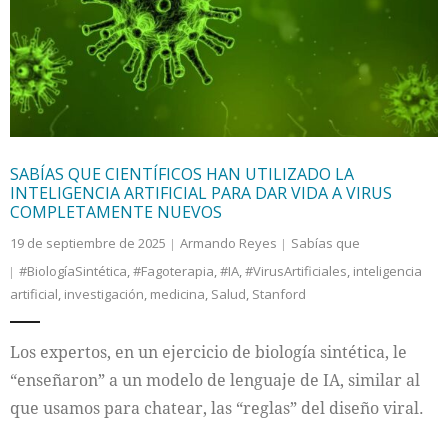
Internacional
Cultura
SABÍAS QUE CIENTÍFICOS HAN UTILIZADO LA
INTELIGENCIA ARTIFICIAL PARA DAR VIDA A VIRUS
COMPLETAMENTE NUEVOS
19 de septiembre de 2025
Armando Reyes
Sabías que
#BiologíaSintética
,
#Fagoterapia
,
#IA
,
#VirusArtificiales
,
inteligencia
artificial
,
investigación
,
medicina
,
Salud
,
Stanford
Los expertos, en un ejercicio de biología sintética, le
“enseñaron” a un modelo de lenguaje de IA, similar al
que usamos para chatear, las “reglas” del diseño viral.