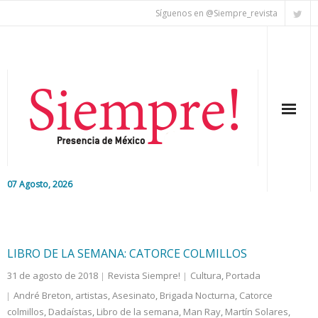
Síguenos en @Siempre_revista
07 Agosto, 2026
Inicio
Editorial
LIBRO DE LA SEMANA: CATORCE COLMILLOS
31 de agosto de 2018
Revista Siempre!
Cultura
,
Portada
Nacional
André Breton
,
artistas
,
Asesinato
,
Brigada Nocturna
,
Catorce
colmillos
Colaboradores
,
Dadaístas
,
Libro de la semana
,
Man Ray
,
Martín Solares
,