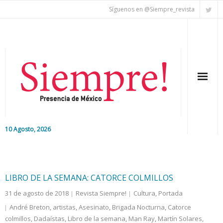
Síguenos en @Siempre_revista
10 Agosto, 2026
Inicio
Editorial
LIBRO DE LA SEMANA: CATORCE COLMILLOS
31 de agosto de 2018
Revista Siempre!
Cultura
,
Portada
Nacional
André Breton
,
artistas
,
Asesinato
,
Brigada Nocturna
,
Catorce
colmillos
Colaboradores
,
Dadaístas
,
Libro de la semana
,
Man Ray
,
Martín Solares
,