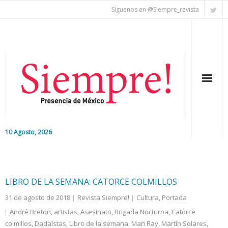
Síguenos en @Siempre_revista
10 Agosto, 2026
Inicio
Editorial
LIBRO DE LA SEMANA: CATORCE COLMILLOS
31 de agosto de 2018
Revista Siempre!
Cultura
,
Portada
Nacional
André Breton
,
artistas
,
Asesinato
,
Brigada Nocturna
,
Catorce
colmillos
Colaboradores
,
Dadaístas
,
Libro de la semana
,
Man Ray
,
Martín Solares
,