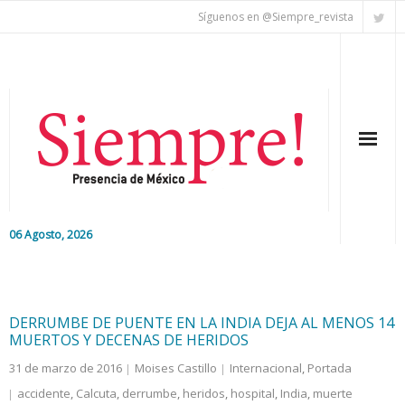
Síguenos en @Siempre_revista
06 Agosto, 2026
Inicio
Editorial
DERRUMBE DE PUENTE EN LA INDIA DEJA AL MENOS 14
MUERTOS Y DECENAS DE HERIDOS
Nacional
31 de marzo de 2016
Moises Castillo
Internacional
,
Portada
accidente
,
Calcuta
,
derrumbe
,
heridos
,
hospital
,
India
,
muerte
Colaboradores