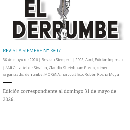
Internacional
Cultura
REVISTA SIEMPRE N° 3807
30 de mayo de 2026
Revista Siempre!
2025
,
Abril
,
Edición Impresa
AMLO
,
cartel de Sinaloa
,
Claudia Sheinbaum Pardo
,
crimen
organizado
,
derrumbe
,
MORENA
,
narcotráfico
,
Rubén Rocha Moya
Edición correspondiente al domingo 31 de mayo de
2026.