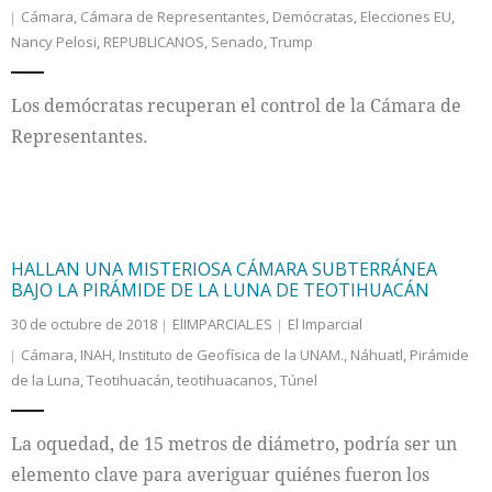
Cámara
,
Cámara de Representantes
,
Demócratas
,
Elecciones EU
,
Nancy Pelosi
,
REPUBLICANOS
,
Senado
,
Trump
Internacional
Cultura
Los demócratas recuperan el control de la Cámara de
Representantes.
HALLAN UNA MISTERIOSA CÁMARA SUBTERRÁNEA
BAJO LA PIRÁMIDE DE LA LUNA DE TEOTIHUACÁN
30 de octubre de 2018
ElIMPARCIAL.ES
El Imparcial
Cámara
,
INAH
,
Instituto de Geofísica de la UNAM.
,
Náhuatl
,
Pirámide
de la Luna
,
Teotihuacán
,
teotihuacanos
,
Túnel
La oquedad, de 15 metros de diámetro, podría ser un
elemento clave para averiguar quiénes fueron los