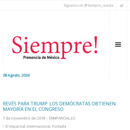
Síguenos en @Siempre_revista
08 Agosto, 2026
Inicio
Editorial
REVÉS PARA TRUMP: LOS DEMÓCRATAS OBTIENEN
MAYORÍA EN EL CONGRESO
Nacional
7 de noviembre de 2018
ElIMPARCIAL.ES
El Imparcial
,
Internacional
,
Portada
Colaboradores